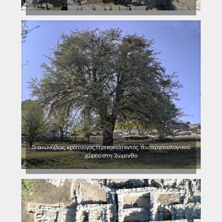
Ο αιωνόβιος κράταιγος (τρικοκιά) εντός του αρχαιολογικού
χώρου στη Ζώμινθο