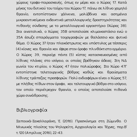
χώρους τροφο-παρασκευής, όπως εν μέρει και ο Χώρος 17. Κατά
μήκος του δυτικού του τοίχου του Χώρου 17, πάνω σε λίθινο χαμηλό
θρανίο, εντοπίστηκαν χάλκινα, μολύβδινα και ασημένια
μικροαντικείμενα ενδεικτικά μεταλλουργικής δραστηριότητας και
πιθανής σύνδεσης με το μεταλλουργικό εργαστήριο (Χώρος 38).
Στα ανατολικά, ο Χώρος 35Β αποτελούσε κλιμακοστάσιο ενώ ο
35Α έσωζε σπαράγματα τοιχογραφιών με θαλάσσιο και φυτικό
θέμα. Ο Χώρος 37 ήταν πλακόστρωτος και υπόστυλος με τέσσερις
(4) κίονες και θρανία και έφερε στον όροφο πλινθόκτιστο ερμάριο.
Ο Χώρος 39, περιείχε πέντε (5) κίστες κατασκευασμένες από
λίθινες πλάκες στο ισόγειο, οι οποίες βρέθηκαν άδειες. Στη ΝΔ
γωνία του κτιρίου, ο Χώρος 47 ήταν πολυώροφος. Στο Χώρο 47Γ
εντοπίστηκε τελετουργικός βόθρος καθώς και θραύσματα
λίθινης τράπεζας προσφορών. Πολύ ενδιαφέρων είναι ο Χώρος 57,
με πλήθος πίθων στον όροφο, και τελετουργικό βόθρο στο ισόγειο,
τον οποίο περιέτρεχαν θρανία, ο οποίος αποτελούσε πιθανά
χώρο συνάθροισης.
Βιβλιογραφία
Σαπουνά-Σακελλαράκη, Έ. (2016). Προσκύνημα στη Ζώμινθο. Ο
Mινωικός πλούτος του Ψηλορείτη, Αρχαιολογία και Τέχνες, περ.Β’
τ.120 (Απρίλιος 2016), 22-43.