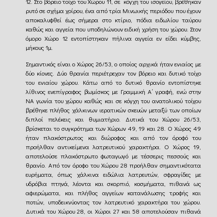
12. Στο βόρειο τοίχο του Χώρου 11, σε κόγχη του ισογείου, βρέθηκαν
ρυτό σε σχήμα χοίρου, ένα από τρία Μινωικής περιόδου που έχουν
αποκαλυφθεί έως σήμερα στο κτίριο, πόδια ειδωλίου ταύρου
καθώς και αγγεία που υποδηλώνουν ειδική χρήση του χώρου. Στον
όμορο Χώρο 12 εντοπίστηκαν πήλινα αγγεία εν είδει κύμβης,
μήκους 1μ.
Σημαντικός είναι ο Χώρος 26/53, ο οποίος αρχικά ήταν ενιαίος με
δύο κίονες. Δύο θρανία περιέτρεχαν τον βόρειο και δυτικό τοίχο
του ενιαίου χώρου. Κάτω από το δυτικό θρανίο εντοπίστηκε
λίθινος ενεπίγραφος βωμίσκος με Γραμμική Α΄ γραφή, ενώ στην
ΝΑ γωνία του χώρου καθώς και σε κόγχη του ανατολικού τοίχου
βρέθηκε πλήθος χάλκινων ιερατικών σκευών μεταξύ των οποίων
διπλοί πελέκεις και θυμιατήριο. Δυτικά του Χώρου 26/53,
βρίσκεται το συγκρότημα των Χώρων 49, 19 και 28. Ο Χώρος 49
ήταν πλακόστρωτος και διώροφος και από τον όροφό του
προήλθαν αντικείμενα λατρευτικού χαρακτήρα. Ο Χώρος 19,
αποτελούσε πλακόστρωτο φωταγωγό με τέσσερις πεσσούς και
θρανίο. Από τον όροφο του Χώρου 28 προήλθαν σημαντικότατα
ευρήματα, όπως χάλκινα ειδώλια λατρευτών, σφραγίδες με
υδρόβια πτηνά, λέοντα και σκορπιό, κοσμήματα, πιθανά ως
αφιερώματα, και πλήθος αγγείων κατανάλωσης τροφής και
ποτών, υποδεικνύοντας τον λατρευτικό χαρακτήρα του χώρου.
Δυτικά του Χώρου 28, οι Χώροι 27 και 58 αποτελούσαν πιθανά