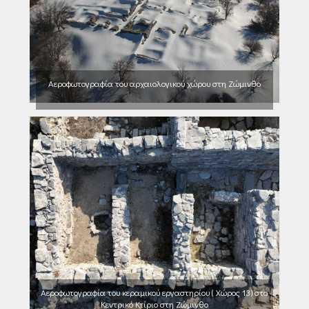
Αεροφωτογραφία του αρχαιολογικού χώρου στη Ζώμινθο
Αεροφωτογραφία του κεραμικού εργαστηρίου ( Χώρος 13) στο
Κεντρικό Κτίριο στη Ζώμινθο