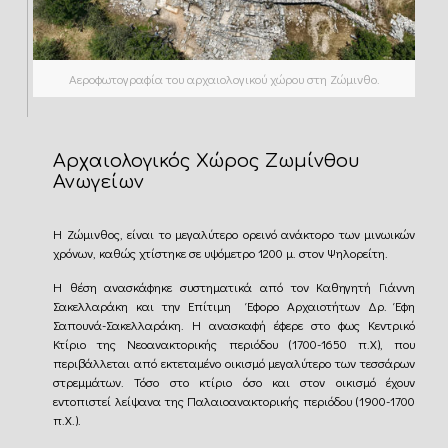
Αεροφωτογραφία του αρχαιολογικού χώρου στη Ζώμινθο.
Αρχαιολογικός Χώρος Ζωμίνθου
Ανωγείων
Η Ζώμινθος, είναι το μεγαλύτερο ορεινό ανάκτορο των μινωικών
χρόνων, καθώς χτίστηκε σε υψόμετρο 1200 μ. στον Ψηλορείτη.
Η θέση ανασκάφηκε συστηματικά από τον Καθηγητή Γιάννη
Σακελλαράκη και την Επίτιμη Έφορο Αρχαιοτήτων Δρ. Έφη
Σαπουνά-Σακελλαράκη. Η ανασκαφή έφερε στο φως Κεντρικό
Κτίριο της Νεοανακτορικής περιόδου (1700-1650 π.Χ), που
περιβάλλεται από εκτεταμένο οικισμό μεγαλύτερο των τεσσάρων
στρεμμάτων. Τόσο στο κτίριο όσο και στον οικισμό έχουν
εντοπιστεί λείψανα της Παλαιοανακτορικής περιόδου (1900-1700
π.Χ.).