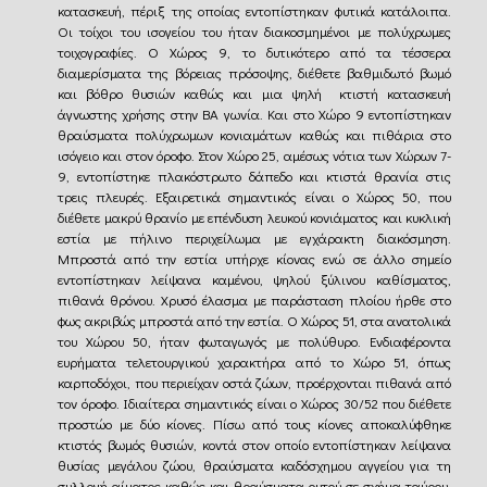
κατασκευή, πέριξ της οποίας εντοπίστηκαν φυτικά κατάλοιπα.
Οι τοίχοι του ισογείου του ήταν διακοσμημένοι με πολύχρωμες
τοιχογραφίες. Ο Χώρος 9, το δυτικότερο από τα τέσσερα
διαμερίσματα της βόρειας πρόσοψης, διέθετε βαθμιδωτό βωμό
και βόθρο θυσιών καθώς και μια ψηλή κτιστή κατασκευή
άγνωστης χρήσης στην ΒΑ γωνία. Και στο Χώρο 9 εντοπίστηκαν
θραύσματα πολύχρωμων κονιαμάτων καθώς και πιθάρια στο
ισόγειο και στον όροφο. Στον Χώρο 25, αμέσως νότια των Χώρων 7-
9, εντοπίστηκε πλακόστρωτο δάπεδο και κτιστά θρανία στις
τρεις πλευρές. Εξαιρετικά σημαντικός είναι ο Χώρος 50, που
διέθετε μακρύ θρανίο με επένδυση λευκού κονιάματος και κυκλική
εστία με πήλινο περιχείλωμα με εγχάρακτη διακόσμηση.
Μπροστά από την εστία υπήρχε κίονας ενώ σε άλλο σημείο
εντοπίστηκαν λείψανα καμένου, ψηλού ξύλινου καθίσματος,
πιθανά θρόνου. Χρυσό έλασμα με παράσταση πλοίου ήρθε στο
φως ακριβώς μπροστά από την εστία. Ο Χώρος 51, στα ανατολικά
του Χώρου 50, ήταν φωταγωγός με πολύθυρο. Ενδιαφέροντα
ευρήματα τελετουργικού χαρακτήρα από το Χώρο 51, όπως
καρποδόχοι, που περιείχαν οστά ζώων, προέρχονται πιθανά από
τον όροφο. Ιδιαίτερα σημαντικός είναι ο Χώρος 30/52 που διέθετε
προστώο με δύο κίονες. Πίσω από τους κίονες αποκαλύφθηκε
κτιστός βωμός θυσιών, κοντά στον οποίο εντοπίστηκαν λείψανα
θυσίας μεγάλου ζώου, θραύσματα καδόσχημου αγγείου για τη
συλλογή αίματος καθώς και θραύσματα ρυτού σε σχήμα ταύρου.