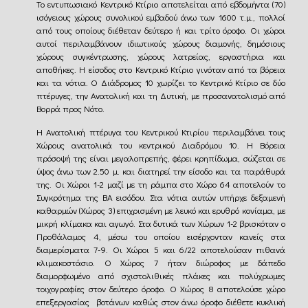
Το εντυπωσιακό Κεντρικό Κτίριο αποτελείται από εβδομήντα (70)
ισόγειους χώρους συνολικού εμβαδού άνω των 1600 τ.μ., πολλοί
από τους οποίους διέθεταν δεύτερο ή και τρίτο όροφο. Οι χώροι
αυτοί περιλαμβάνουν ιδιωτικούς χώρους διαμονής, δημόσιους
χώρους συγκέντρωσης, χώρους λατρείας, εργαστήρια και
αποθήκες. Η είσοδος στο Κεντρικό Κτίριο γινόταν από τα βόρεια
και τα νότια. Ο Διάδρομος 10 χωρίζει το Κεντρικό Κτίριο σε δύο
πτέρυγες, την Ανατολική και τη Δυτική, με προσανατολισμό από
Βορρά προς Νότο.
Η Ανατολική πτέρυγα του Κεντρικού Κτιρίου περιλαμβάνει τους
Χώρους ανατολικά του κεντρικού Διαδρόμου 10. Η Βόρεια
πρόσοψή της είναι μεγαλοπρεπής, φέρει κρηπίδωμα, σώζεται σε
ύψος άνω των 2.50 μ. και διατηρεί την είσοδο και τα παράθυρά
της. Οι Χώροι 1-2 μαζί με τη ράμπα στο Χώρο 64 αποτελούν το
Συγκρότημα της ΒΑ εισόδου. Στα νότια αυτών υπήρχε δεξαμενή
καθαρμών (Χώρος 3) επιχρισμένη με λευκό και ερυθρό κονίαμα, με
μικρή κλίμακα και αγωγό. Στα δυτικά των Χώρων 1-2 βρισκόταν ο
Προθάλαμος 4, μέσω του οποίου εισέρχονταν κανείς στα
διαμερίσματα 7-9. Οι Χώροι 5 και 6/22 αποτελούσαν πιθανά
κλιμακοστάσιο. Ο Χώρος 7 ήταν διώροφος με δάπεδο
διαμορφωμένο από σχιστολιθικές πλάκες και πολύχρωμες
τοιχογραφίες στον δεύτερο όροφο. Ο Χώρος 8 αποτελούσε χώρο
επεξεργασίας βοτάνων καθώς στον άνω όροφο διέθετε κυκλική