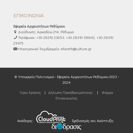
ΕΠΙΚΟΙΝΩΝΙΑ
Εφορεία Αρχαιοτήτων Ρεθύμνου
Διεύθυνση: Αρκαδίου 214, Ρέθυμνο
Τηλέφωνα: +30 28310 23653, +30 28310 58842, +30 28310
29975
Ηλεκτρονικό Ταχυδρομείο: efareth@culture.gr
© Υπουργείο Πολιτισμού - Εφορεία Αρχαιοτήτων Ρεθύμνου 2023 -
2024
Όροι Χρήσης
|
Δήλωση Προσβασιμότητας
|
Φόρμα
Επικοινωνίας
Ανάδοχος:
Σχεδιασμός και Ανάπτυξη: