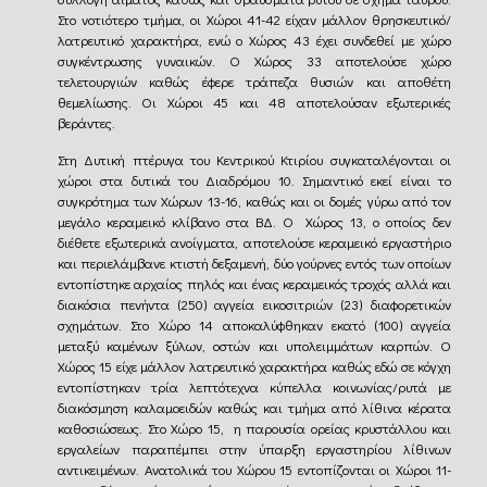
Στο νοτιότερο τμήμα, οι Χώροι 41-42 είχαν μάλλον θρησκευτικό/
λατρευτικό χαρακτήρα, ενώ ο Χώρος 43 έχει συνδεθεί με χώρο
συγκέντρωσης γυναικών. Ο Χώρος 33 αποτελούσε χώρο
τελετουργιών καθώς έφερε τράπεζα θυσιών και αποθέτη
θεμελίωσης. Οι Χώροι 45 και 48 αποτελούσαν εξωτερικές
βεράντες.
Στη Δυτική πτέρυγα του Κεντρικού Κτιρίου συγκαταλέγονται οι
χώροι στα δυτικά του Διαδρόμου 10. Σημαντικό εκεί είναι το
συγκρότημα των Χώρων 13-16, καθώς και οι δομές γύρω από τον
μεγάλο κεραμεικό κλίβανο στα ΒΔ. Ο Χώρος 13, ο οποίος δεν
διέθετε εξωτερικά ανοίγματα, αποτελούσε κεραμεικό εργαστήριο
και περιελάμβανε κτιστή δεξαμενή, δύο γούρνες εντός των οποίων
εντοπίστηκε αρχαίος πηλός και ένας κεραμεικός τροχός αλλά και
διακόσια πενήντα (250) αγγεία εικοσιτριών (23) διαφορετικών
σχημάτων. Στο Χώρο 14 αποκαλύφθηκαν εκατό (100) αγγεία
μεταξύ καμένων ξύλων, οστών και υπολειμμάτων καρπών. Ο
Χώρος 15 είχε μάλλον λατρευτικό χαρακτήρα καθώς εδώ σε κόγχη
εντοπίστηκαν τρία λεπτότεχνα κύπελλα κοινωνίας/ρυτά με
διακόσμηση καλαμοειδών καθώς και τμήμα από λίθινα κέρατα
καθοσιώσεως. Στο Χώρο 15, η παρουσία ορείας κρυστάλλου και
εργαλείων παραπέμπει στην ύπαρξη εργαστηρίου λίθινων
αντικειμένων. Ανατολικά του Χώρου 15 εντοπίζονται οι Χώροι 11-