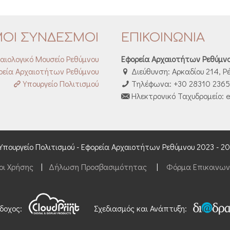
ΜΟΙ ΣΥΝΔΕΣΜΟΙ
ΕΠΙΚΟΙΝΩΝΙΑ
αιολογικό Μουσείο Ρεθύμνου
Εφορεία Αρχαιοτήτων Ρεθύμν
εία Αρχαιοτήτων Ρεθύμνου
Διεύθυνση: Αρκαδίου 214, Ρ
Υπουργείο Πολιτισμού
Τηλέφωνα: +30 28310 23653
Ηλεκτρονικό Ταχυδρομείο: e
Υπουργείο Πολιτισμού - Εφορεία Αρχαιοτήτων Ρεθύμνου 2023 - 2
οι Χρήσης
|
Δήλωση Προσβασιμότητας
|
Φόρμα Επικοινων
δοχος:
Σχεδιασμός και Ανάπτυξη: