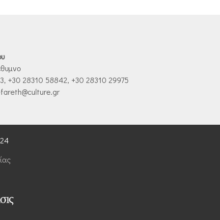
ου
έθυμνο
, +30 28310 58842, +30 28310 29975
fareth@culture.gr
024
ίας