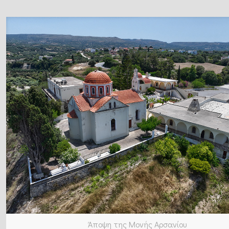
Άποψη της Μονής Αρσανίου