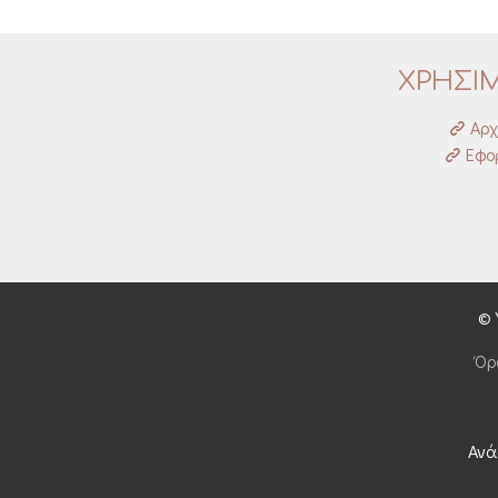
ΧΡΗΣΙ
Αρχ
Εφορ
© 
Όρ
Ανά