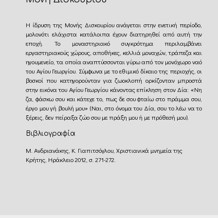
Η ίδρυση της Μονής Δισκουρίου ανάγεται στην ενετική περίοδο,
μολονότι ελάχιστα κατάλοιπα έχουν διατηρηθεί από αυτή την
εποχή. Το μοναστηριακό συγκρότημα περιλαμβάνει
εργαστηριακούς χώρους, αποθήκες, κελλιά μοναχών, τράπεζα και
ηγουμενείο, τα οποία αναπτύσσονται γύρω από τον μονόχωρο ναό
του Αγίου Γεωργίου. Σύμφωνα με το εθιμικό δίκαιο της περιοχής, οι
βοσκοί που κατηγορούνταν για ζωοκλοπή ορκίζονταν μπροστά
στην εικόνα του Αγίου Γεωργίου κάνοντας επίκληση στον Δία: «Νη
ζα, φάσκω σου και κάτεχε το, πως δε σου φταίω στο πράμμα σου,
έργο μου γή βουλή μου» (Ναι, στο όνομα του Δία, σου το λέω να το
ξέρεις, δεν πείραξα ζώο σου με πράξη μου ή με πρόθεσή μου).
Βιβλιογραφία
Μ. Ανδριανάκης, Κ. Γιαπιτσόγλου, Χριστιανικά μνημεία της
Κρήτης, Ηράκλειο 2012, σ. 271-272.