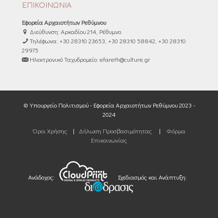
ΕΠΙΚΟΙΝΩΝΙΑ
Εφορεία Αρχαιοτήτων Ρεθύμνου
Διεύθυνση: Αρκαδίου 214, Ρέθυμνο
Τηλέφωνα: +30 28310 23653, +30 28310 58842, +30 28310
29975
Ηλεκτρονικό Ταχυδρομείο: efareth@culture.gr
© Υπουργείο Πολιτισμού - Εφορεία Αρχαιοτήτων Ρεθύμνου 2023 -
2024
Όροι Χρήσης
|
Δήλωση Προσβασιμότητας
|
Φόρμα
Επικοινωνίας
Ανάδοχος:
Σχεδιασμός και Ανάπτυξη: