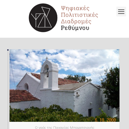
Ο ναός της Παναγίας Μπαροτσιανής