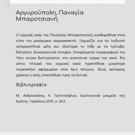
Αργυρούπολη, Παναγία
Μπαροτσιανή
Ο αρχικός ναός της Παναγίας Μπαροτσιανής οικοδομήθηκε στον
τύπο του μονόχωρου καμαροσκεπή. Ξεχωρίζει για τα λαξευτά
υστερογοτθικά μέλη και ιδιαίτερα το τόξο με τα τρίλοβα,
διάτρητα, διακοσμητικά στοιχεία. Σπαράγματα τοιχογραφιών του
14ου αιώνα διατηρούνται στο ανατολικό τμήμα του ναού. Στη
νότια πλευρά του αρχικού ναού προστέθηκε μικρότερο
παρεκκλήσι αφιερωμένο στoν Άγιο Αντώνιο. Στους νεότερους
χρόνους ο ναός επεκτάθηκε προς τα δυτικά.
Βιβλιογραφία
Μ. Ανδριανάκης, Κ. Γιαπιτσόγλου, Χριστιανικά μνημεία της
Κρήτης, Ηράκλειο 2012, σ. 263.