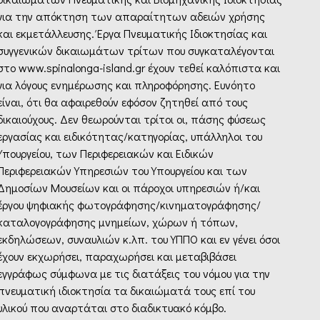
για την απόκτηση των απαραίτητων αδειών χρήσης
και εκμετάλλευσης. Έργα Πνευματικής Ιδιοκτησίας και
συγγενικών δικαιωμάτων τρίτων που συγκαταλέγονται
στο www.spinalonga-island.gr έχουν τεθεί καλόπιστα και
για λόγους ενημέρωσης και πληροφόρησης. Ευνόητο
είναι, ότι θα αφαιρεθούν εφόσον ζητηθεί από τους
δικαιούχους. Δεν θεωρούνται τρίτοι οι, πάσης φύσεως
εργασίας και ειδικότητας/κατηγορίας, υπάλληλοι του
Υπουργείου, των Περιφερειακών και Ειδικών
Περιφερειακών Υπηρεσιών του Υπουργείου και των
Δημοσίων Μουσείων και οι πάροχοι υπηρεσιών ή/και
έργου ψηφιακής φωτογράφησης/κινηματογράφησης/
καταλογογράφησης μνημείων, χώρων ή τόπων,
εκδηλώσεων, συναυλιών κ.λπ. του ΥΠΠΟ και εν γένει όσοι
έχουν εκχωρήσει, παραχωρήσει και μεταβιβάσει
εγγράφως σύμφωνα με τις διατάξεις του νόμου για την
πνευματική ιδιοκτησία τα δικαιώματά τους επί του
υλικού που αναρτάται στο διαδικτυακό κόμβο.