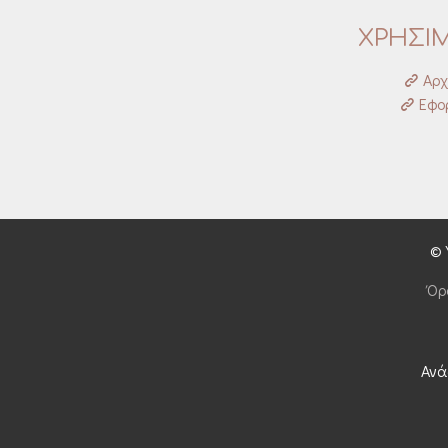
ΧΡΗΣΙ
Αρχ
Εφορ
© 
Όρ
Ανά