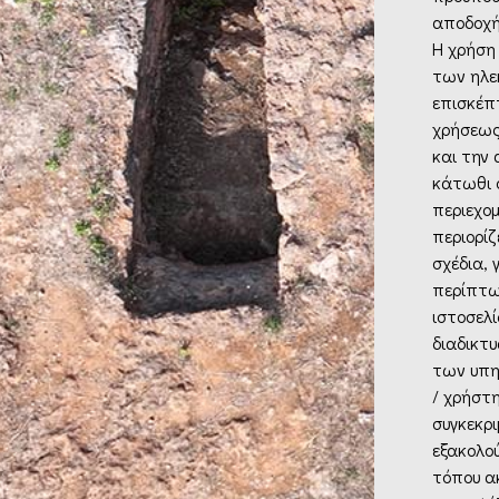
αποδοχή
Η χρήση
των ηλε
επισκέπ
χρήσεως
και την
κάτωθι ό
περιεχομ
περιορίζ
σχέδια, 
περίπτω
ιστοσελί
διαδικτυ
των υπη
/ χρήστ
συγκεκρι
εξακολο
τόπου ακ