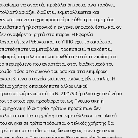
δικαίωμα να αναρτά, προβάλει δημόσια, αναπαράγει,
πολλαπλασιάζει, διαθέτει, εκμεταλλεύεται και
γενικότερα να το χρησιμοποιεί με κάθε τρόπο με μέσο
συμβατικό ή ηλεκτρονικό ή εν γένει ψηφιακό, έστω και αν
δεν αναφέρεται ρητά στο παρόν. Η Εφορεία
Αρχαιοτήτων Ρεθύνου και το ΥΠΠΟ έχει το δικαίωμα,
οποτεδήποτε να μεταβάλει, τροποποιεί, περικόπτει,
αφαιρεί, παραλλάσσει και συνθέτει κατά την κρίση του
το περιεχόμενο που αναρτάται στον διαδικτυακό του
κόμβο, τόσο στο σύνολό του όσο και στα επιμέρους
αναρτώμενα στοιχεία (κείμενα, εικόνες, βίντεο κλπ). Η
άδεια χρήσης οποιουδήποτε άλλου υλικού
προστατευόμενου από το Ν. 2121/93 ή άλλο σχετικό νόμο
και το οποίο έχει προσδιοριστεί ως Πνευματική ή
Βιομηχανική Ιδιοκτησία τρίτων προσώπων δεν
καλύπτεται. Για τη χρήση και εκμετάλλευση του υλικού
που ανήκει σε τρίτα πρόσωπα, ο τελικός χρήστης θα
πρέπει να αποταθεί στους δικαιούχους των σχετικών
δικαιωμάτων Πνευματικής και Βιομηχανικής Ιδιοκτησίας