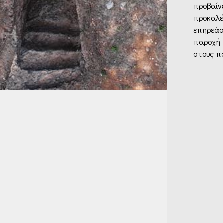
προβαίνε
προκαλέσ
επηρεάσο
παροχή 
στους πο