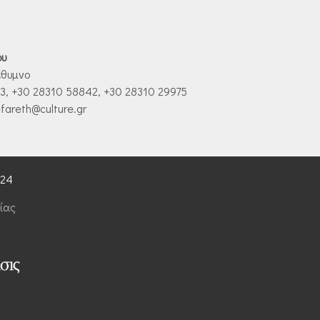
ου
έθυμνο
, +30 28310 58842, +30 28310 29975
fareth@culture.gr
024
ίας