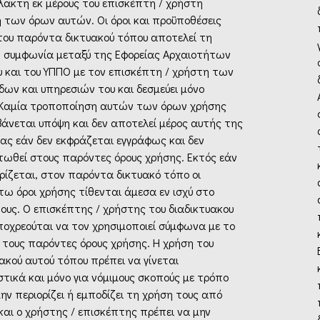
λακτη εκ μέρους του επισκέπτη / χρήστη
 των όρων αυτών. Οι όροι και προϋποθέσεις
του παρόντα δικτυακού τόπου αποτελεί τη
ή συμφωνία μεταξύ της Εφορείας Αρχαιοτήτων
υ και του ΥΠΠΟ με τον επισκέπτη / χρήστη των
δων και υπηρεσιών του και δεσμεύει μόνο
 Καμία τροποποίηση αυτών των όρων χρήσης
βάνεται υπόψη και δεν αποτελεί μέρος αυτής της
ας εάν δεν εκφράζεται εγγράφως και δεν
ωθεί στους παρόντες όρους χρήσης. Εκτός εάν
ρίζεται, στον παρόντα δικτυακό τόπο οι
ω όροι χρήσης τίθενται άμεσα εν ισχύ στο
ους. Ο επισκέπτης / χρήστης του διαδικτυακου
ποχρεούται να τον χρησιμοποιεί σύμφωνα με το
 τους παρόντες όρους χρήσης. Η χρήση του
ακού αυτού τόπου πρέπει να γίνεται
τικά και μόνο για νόμιμους σκοπούς με τρόπο
ην περιορίζει ή εμποδίζει τη χρήση τους από
και ο χρήστης / επισκέπτης πρέπει να μην