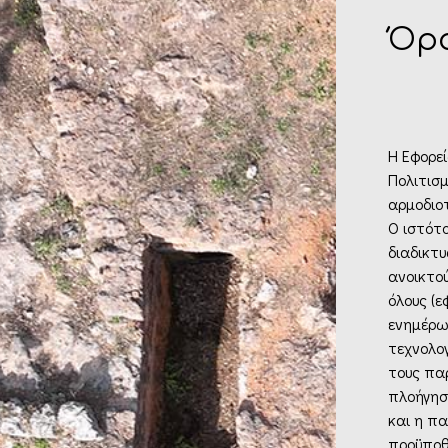
Όρο
Η Εφορε
Πολιτισμ
αρμοδιο
Ο ιστότ
διαδικτ
ανοικτού
όλους (
ενημέρω
τεχνολο
τους πα
πλοήγησ
και η π
προϋποθ