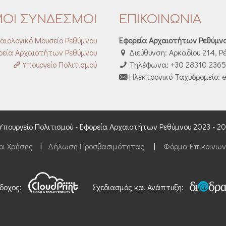
ΜΟΙ ΣΥΝΔΕΣΜΟΙ
ΕΠΙΚΟΙΝΩΝΙΑ
αιολογικό Μουσείο Ρεθύμνου
Εφορεία Αρχαιοτήτων Ρεθύμν
εία Αρχαιοτήτων Ρεθύμνου
Διεύθυνση: Αρκαδίου 214, Ρ
Υπουργείο Πολιτισμού
Τηλέφωνα: +30 28310 23653
Ηλεκτρονικό Ταχυδρομείο: e
Υπουργείο Πολιτισμού - Εφορεία Αρχαιοτήτων Ρεθύμνου 2023 - 2
οι Χρήσης
|
Δήλωση Προσβασιμότητας
|
Φόρμα Επικοινων
δοχος:
Σχεδιασμός και Ανάπτυξη: