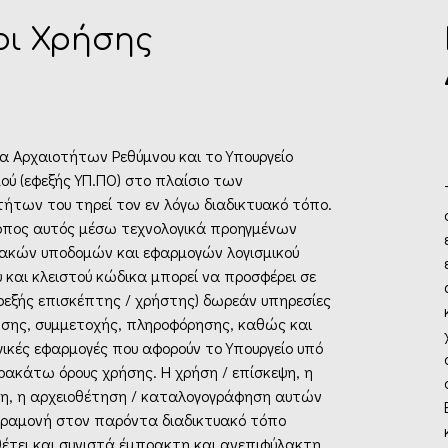
ι Χρήσης
ία Αρχαιοτήτων Ρεθύμνου και το Υπουργείο
ού (εφεξής ΥΠ.ΠΟ) στο πλαίσιο των
τήτων του τηρεί τον εν λόγω διαδικτυακό τόπο.
οπος αυτός μέσω τεχνολογικά προηγμένων
υακών υποδομών και εφαρμογών λογισμικού
 και κλειστού κώδικα μπορεί να προσφέρει σε
εφεξής επισκέπτης / χρήστης) δωρεάν υπηρεσίες
σης, συμμετοχής, πληροφόρησης, καθώς και
γικές εφαρμογές που αφορούν το Υπουργείο υπό
ρακάτω όρους χρήσης. Η χρήση / επίσκεψη, η
η, η αρχειοθέτηση / καταλογογράφηση αυτών
αραμονή στον παρόντα διαδικτυακό τόπο
έτει και συνιστά έμπρακτη και ανεπιφύλακτη