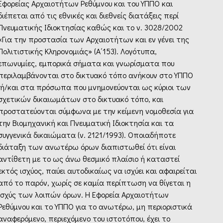
Εφορείας Αρχαιοτήτων Ρεθύμνου και του ΥΠΠΟ και
διέπεται από τις εθνικές και διεθνείς διατάξεις περί
Πνευματικής Ιδιοκτησίας καθώς και το ν. 3028/2002
«Για την προστασία των Αρχαιοτήτων και εν γένει της
Πολιτιστικής Κληρονομιάς» (Α΄153). Λογότυπα,
επωνυμίες, εμπορικά σήματα και γνωρίσματα που
περιλαμβάνονται στο δικτυακό τόπο ανήκουν στο ΥΠΠΟ
ή/και στα πρόσωπα που μνημονεύονται ως κύριοι των
σχετικών δικαιωμάτων στο δικτυακό τόπο, και
προστατεύονται σύμφωνα με την κείμενη νομοθεσία για
την Βιομηχανική και Πνευματική Ιδιοκτησία και τα
συγγενικά δικαιώματα (ν. 2121/1993). Οποιαδήποτε
διάταξη των ανωτέρω όρων διαπιστωθεί ότι είναι
αντίθετη με το ως άνω θεσμικό πλαίσιο ή καταστεί
εκτός ισχύος, παύει αυτοδικαίως να ισχύει και αφαιρείται
από το παρόν, χωρίς σε καμία περίπτωση να θίγεται η
ισχύς των λοιπών όρων. Η Εφορεία Αρχαιοτήτων
Ρεθύμνου και το ΥΠΠΟ για το ανωτέρω, μη περιοριστικά
αναφερόμενο, περιεχόμενο του ιστοτόπου, έχει το