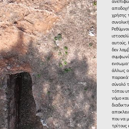
ανεπιφύ
αποδοχή
χρήσης 
συνολικ
Ρεθύμνο
ιστοσελί
αυτούς.
δεν λαμ
συμφωνί
ενσωματ
άλλως ο
παρακάτ
σύνολό τ
τόπου υ
νόμο και
διαδικτυ
αποκλεισ
που να μ
τρίτους 