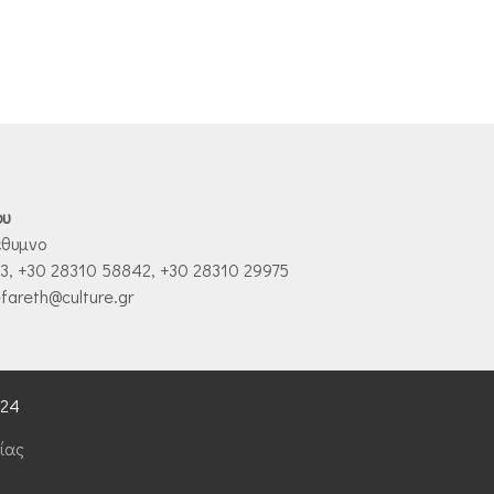
ου
έθυμνο
, +30 28310 58842, +30 28310 29975
fareth@culture.gr
024
ίας