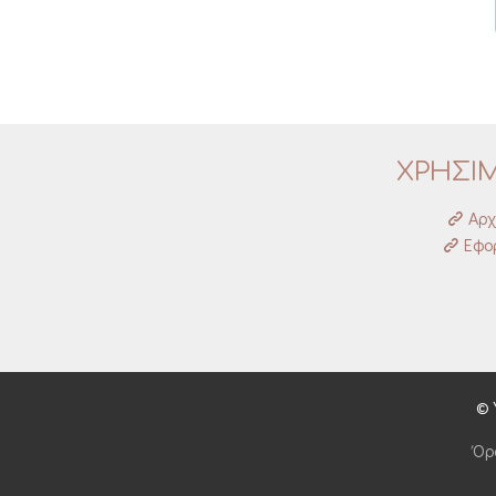
ΧΡΗΣΙ
Αρχ
Εφορ
© 
Όρ