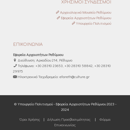
ΧΡΗΣΙΜΟΙ ΣΥΝΔΕΣΜΟΙ
Αρχαιολογικό Μουσείο Ρεθύμνου
Εφορεία Αρχαιοτήτων Ρεθύμνου
Υπουργείο Πολιτισμού
ΕΠΙΚΟΙΝΩΝΙΑ
Εφορεία Αρχαιοτήτων Ρεθύμνου
Διεύθυνση: Αρκαδίου 214, Ρέθυμνο
Τηλέφωνα: +30 28310 23653, +30 28310 58842, +30 28310
29975
Ηλεκτρονικό Ταχυδρομείο: efareth@culture.gr
© Υπουργείο Πολιτισμού - Εφορεία Αρχαιοτήτων Ρεθύμνου 2023 -
2024
Όροι Χρήσης
|
Δήλωση Προσβασιμότητας
|
Φόρμα
Επικοινωνίας