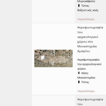
Μυριοκέφαλα
Τύπος:
Βυζαντινός ναός
περισσότερα...
Αεροφωτογραφία
του
αρχαιολογικού
χώρου στο
Μοναστηράκι
Αμαρίου
Αεροφωτογραφία
του αρχαιολογικού
χώρου.
Θέση:
Μοναστηράκι
Τύπος:
περισσότερα...
Αεροφωτογραφία
του