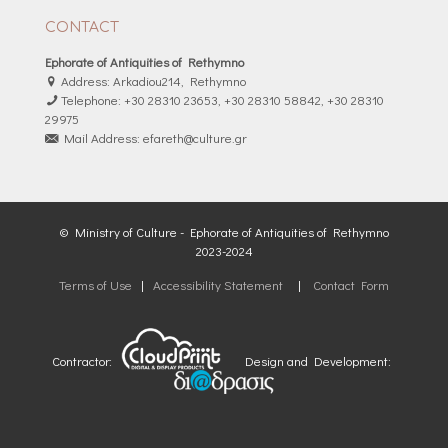
CONTACT
Ephorate of Antiquities of Rethymno
Address: Arkadiou214, Rethymno
Telephone: +30 28310 23653, +30 28310 58842, +30 28310
29975
Mail Address: efareth@culture.gr
© Ministry of Culture - Ephorate of Antiquities of Rethymno
2023-2024
Terms of Use
|
Accessibility Statement
|
Contact Form
Contractor:
Design and Development: