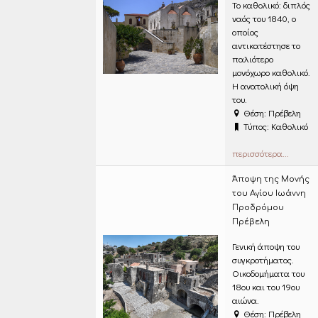
Το καθολικό: διπλός
ναός του 1840, ο
οποίος
αντικατέστησε το
παλιότερο
μονόχωρο καθολικό.
Η ανατολική όψη
του.
Θέση: Πρέβελη
Τύπος: Καθολικό
περισσότερα...
Άποψη της Μονής
του Αγίου Ιωάννη
Προδρόμου
Πρέβελη
Γενική άποψη του
συγκροτήματος.
Οικοδομήματα του
18ου και του 19ου
αιώνα.
Θέση: Πρέβελη