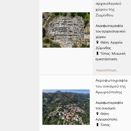
αρχαιολογικού
χώρου της
Ζωμίνθου
Αεροφωτογραφία
του αρχαιολογικού
χώρου.
Θέση: Αρχαία
Ζώμινθος
Τύπος: Μινωική
εγκατάσταση
περισσότερα...
Αεροφωτογραφία
του οικισμού της
Αργυρούπολης
Αεροφωτογραφία
του οικισμού.
Θέση:
Αργυρούπολη
Τύπος: